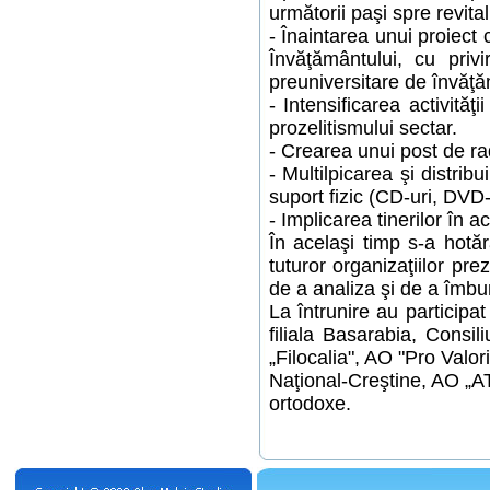
următorii paşi spre revitali
- Înaintarea unui proiect
Învăţământului, cu privi
preuniversitare de învăţă
- Intensificarea activită
prozelitismului sectar.
- Crearea unui post de ra
- Multilpicarea şi distri
suport fizic (CD-uri, DVD-u
- Implicarea tinerilor în ac
În acelaşi timp s-a hotă
tuturor organizaţiilor pre
de a analiza şi de a îmbu
La întrunire au participa
filiala Basarabia, Consil
„Filocalia", AO "Pro Valo
Naţional-Creştine, AO „AT
ortodoxe.