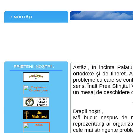
Astăzi, în incinta Palatu
ortodoxe şi de tineret.
probleme cu care se confru
sens. Înalt Prea Sfinţitul 
un mesaj de deschidere că
Dragii noştri,
Mă bucur nespus de mu
reprezentanţi ai organiza
cele mai stringente probl