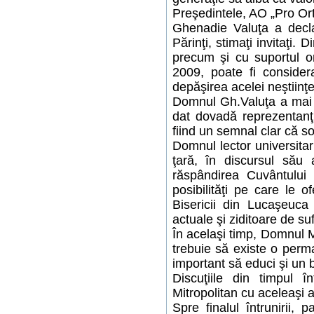
Preşedintele, AO „Pro Orto
Ghenadie Valuţa a decla
Părinţi, stimaţi invitaţi.
precum şi cu suportul or
2009, poate fi consider
depăşirea acelei neştiinţe
Domnul Gh.Valuţa a mai d
dat dovadă reprezentanţi
fiind un semnal clar că so
Domnul lector universitar 
ţară, în discursul său 
răspândirea Cuvântului 
posibilităţi pe care le o
Bisericii din Lucaşeuca 
actuale şi ziditoare de suf
În acelaşi timp, Domnul M
trebuie să existe o perm
important să educi şi un 
Discuţiile din timpul în
Mitropolitan cu aceleaşi a
Spre finalul întrunirii,