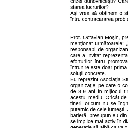
crizei duhovniceşti? Care
starea lucrurilor?
Aşi vrea să obţinem o str
întru contracararea probl
Prot. Octavian Moşin, pr
menţionat următoarele: „Î
responsabil de organizare
care a invitat reprezenta
eforturilor întru promov
întrunire este doar prima 
soluţii concrete.
Eu reprezint Asociaţia St
organizaţiei pe care o co
de 8-9 ani în mijlocul ti
acestui mediu. Oricât de a
tinerii oricum nu se îng
puternic de cele lumeşti.
barieră, presupun eu din
se implice mai activ în dia
generaţie să aibă ca valori