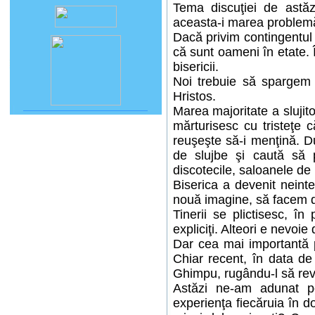
Tema discuţiei de astăz
aceasta-i marea problemă 
Dacă privim contingentul
că sunt oameni în etate. 
bisericii.
Noi trebuie să spargem a
Hristos.
Marea majoritate a slujito
mărturisesc cu tristeţe 
reuşeşte să-i menţină. Du
de slujbe şi caută să pe
discotecile, saloanele de 
Biserica a devenit neinte
nouă imagine, să facem din
Tinerii se plictisesc, în
expliciţi. Alteori e nevoie 
Dar cea mai importantă p
Chiar recent, în data de
Ghimpu, rugându-l să reve
Astăzi ne-am adunat pe
experienţa fiecăruia în d