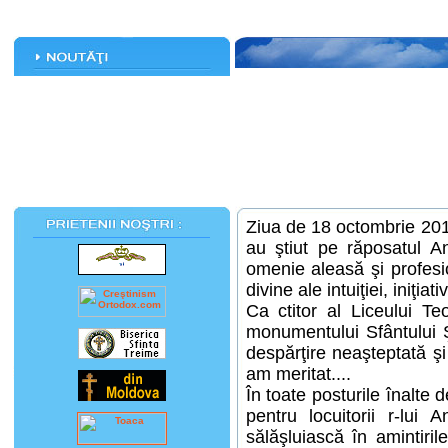
Ziua de 18 octombrie 2010 
au ştiut pe răposatul And
omenie aleasă şi profesio
divine ale intuiţiei, iniţi
Ca ctitor al Liceului Teo
monumentului Sfântului 
despărţire neaşteptată ş
am meritat....
În toate posturile înalte 
pentru locuitorii r-lui
sălăşluiască în amintiri