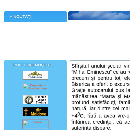
Sfîrşitul anului şcolar vi
“Mihai Eminescu” ce au re
precum şi pentru toţi ele
Biserica a oferit o excurs
Graţie autocarului pus l
mănăstirea “Marta şi Ma
profund satisfăcuţi, fami
natură, iar dintre cei ma
0
+4
C, fără a avea vre-o
întărirea credinţei, că 
suferinţa dispare.