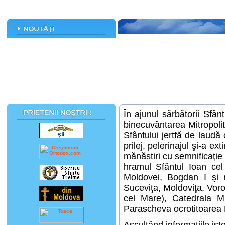
În ajunul sărbătorii Sfân
binecuvântarea Mitropoli
Sfântului jertfă de laud
prilej, pelerinajul şi-a e
mănăstiri cu semnificaţie
hramul Sfântul Ioan cel
Moldovei, Bogdan I şi 
Suceviţa, Moldoviţa, Voron
cel Mare), Catedrala Mi
Parascheva ocrotitoarea 