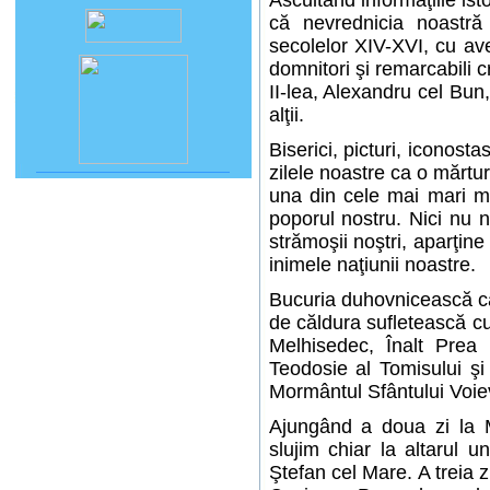
Ascultând informaţiile ist
că nevrednicia noastr
secolelor XIV-XVI, cu ave
domnitori şi remarcabili 
II-lea, Alexandru cel Bun
alţii.
Biserici, picturi, iconos
zilele noastre ca o mărtur
una din cele mai mari mi
poporul nostru. Nici nu 
strămoşii noştri, aparţin
inimele naţiunii noastre.
Bucuria duhovnicească cât 
de căldura sufletească cu
Melhisedec, Înalt Prea S
Teodosie al Tomisului şi 
Mormântul Sfântului Voie
Ajungând a doua zi la M
slujim chiar la altarul u
Ştefan cel Mare. A treia z