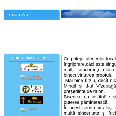
Cu prilejul alegerilor loca
îngrijorare,căci este sing
mulţi concurenţi electo
binecuvîntarea preotului.
„Mai bine tîrziu, decît ni
Mihail şi d-ul Vîzdoagă
preşedinte de raion.
Biserica, ca instituâie 
puterea pămîntească.
În acest sens noii aleşi a
multă sinceritate şi fr