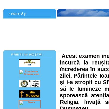
Acest examen inev
încurcă la reușit
încrederea în succe
zilei, Părintele Io
și i-a stropit cu
să le lumineze m
sporească atenția
Religia, învață
Dumnezeu.