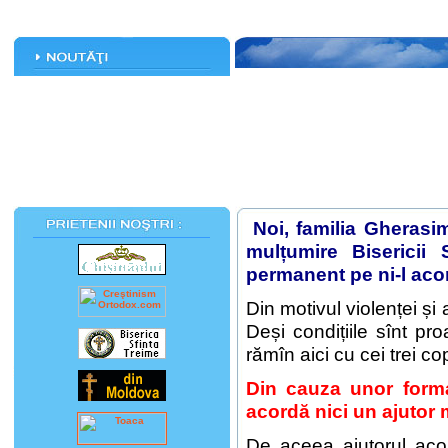
Noi, familia Gherasi
mulțumire Bisericii 
permanent pe ni-l aco
Din motivul violenței și 
Deși condițiile sînt pr
rămîn aici cu cei trei c
Din cauza unor forma
acordă nici un ajutor 
De aceea ajutorul acor