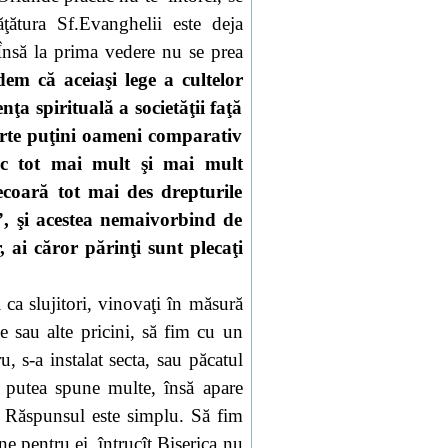
ţătura Sf.Evanghelii este deja
 Însă la prima vedere nu se prea
m că aceiaşi lege a cultelor
ţa spirituală a societăţii faţă
arte puţini oameni comparativ
esc tot mai mult şi mai mult
ecoară tot mai des drepturile
”, şi acestea nemaivorbind de
r, ai căror părinţi sunt plecaţi
 ca slujitori, vinovaţi în măsură
ie sau alte pricini, să fim cu un
u, s-a instalat secta, sau păcatul
m putea spune multe, însă apare
 Răspunsul este simplu. Să fim
ne pentru ei, întrucît Biserica nu