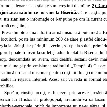
 frumos, deoarece aceştia ne sunt creştinii de mîine.
3) Dar 
joritatea satului ce nu vine
la Biserică.
Către
aceştia p
at,
un ziar
sau o informaţie ce l-ar pune pe om la curent cu v
 urmă conştiinţa.
Presa dintotdeauna a fost o armă misionară puternică a Bis
 locuitori, poate lua minimum 200 de ziare şi astfel dîndu-le
eştia la părinţi, iar părinţii la vecini, sau pe la spital, primăr
porul poate fi trezit la suflet şi adus treptat
la Biserica
lui 
eoţi, deocamdată nu avem, căci dealtfel sectarii devin ma
ce misiune şi prin emisiunea radioului „Temp”. 4) Cu ocaz
nsat încă un canal misionar pentru creştinii dotaţi cu comput
 saitul în reţeaua Internet. Acest sait va reda în format ele
rohiilor.
Sperăm, cinstiţi preoţi, ca benevol prin aceste lucrări 
sericii lui Hristos în protopopiat, invitîndu-vă să lăsăm
biective-personale, oricît de importante nu ne-ar părea, şi 