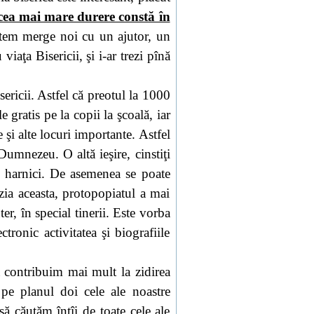
cea mai mare durere constă în
utem merge noi cu un ajutor, un
iaţa Bisericii, şi i-ar trezi pînă
ericii. Astfel că preotul la 1000
 gratis pe la copii la şcoală, iar
ie şi alte locuri importante. Astfel
Dumnezeu. O altă ieşire, cinstiţi
i harnici. De asemenea se poate
ia aceasta, protopopiatul a mai
er, în special tinerii. Este vorba
ctronic activitatea şi biografiile
să contribuim mai mult la zidirea
 pe planul doi cele ale noastre
să căutăm întîi de toate cele ale