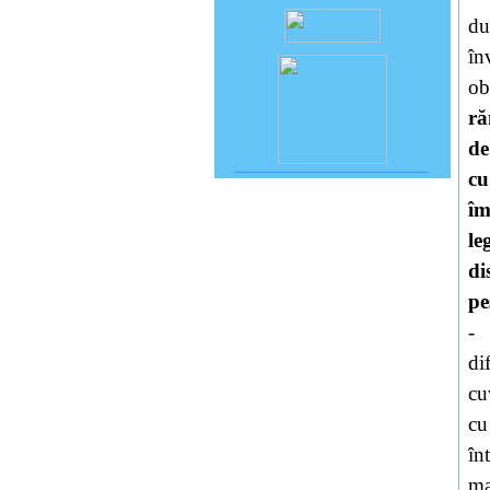
du
în
ob
ră
de
cu
îm
le
di
pe
-
di
cu
cu
în
ma