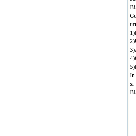
Bi
Cu
ur
1)
2)
3)
4)
5)
In
si
Bl