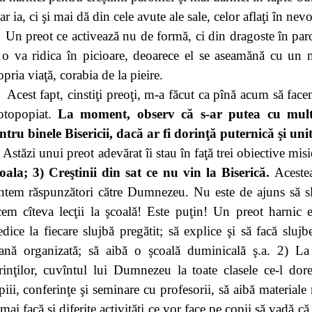
ar ia, ci şi mai dă din cele avute ale sale, celor aflaţi în nevo
Un preot ce activează nu de formă, ci din dragoste în paro
, o va ridica în picioare, deoarece el se aseamănă cu un m
opria viaţă, corabia de la pieire.
Acest fapt, cinstiţi preoţi, m-a făcut ca pînă acum să fac
otopopiat.
La moment, observ că s-ar putea cu mult
ntru binele Bisericii, dacă ar fi dorinţă puternică şi unit
Astăzi unui preot adevărat îi stau în faţă trei obiective mis
oala; 3) Creştinii din sat ce nu vin
la Biserică.
Aceste
ntem răspunzători către Dumnezeu. Nu este de ajuns să sl
cem cîteva lecţii la şcoală! Este puţin! Un preot harnic 
edice la fiecare slujbă pregătit; să explice şi să facă slujb
rană organizată; să aibă o şcoală duminicală ş.a. 2) La
rinţilor, cuvîntul lui Dumnezeu la toate clasele ce-l dor
piii, conferinţe şi seminare cu profesorii, să aibă materiale
 mai facă şi diferite activităţi ce vor face pe copii să vadă că 