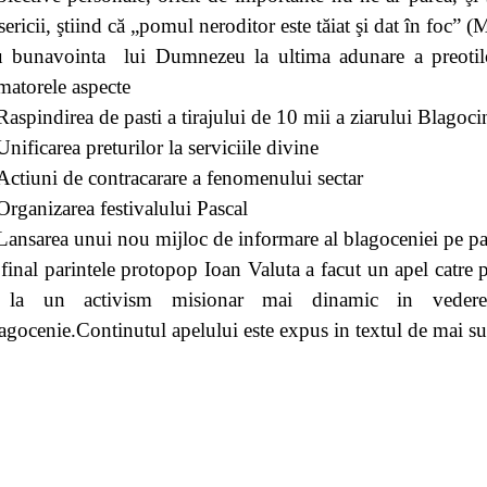
sericii, ştiind că „pomul neroditor este tăiat şi dat în foc” (
 bunavointa lui Dumnezeu la ultima adunare a preotilo
matorele aspecte
Raspindirea de pasti a tirajului de 10 mii a ziarului Blagocin
Unificarea preturilor la serviciile divine
Actiuni de contracarare a fenomenului sectar
Organizarea festivalului Pascal
Lansarea unui nou mijloc de informare al blagoceniei pe pa
 final parintele protopop Ioan Valuta a facut un apel catre p
 la un activism misionar mai dinamic in vederea
agocenie.Continutul apelului este expus in textul de mai su