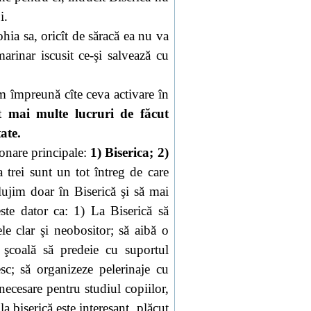
i.
hia sa, oricît de săracă ea nu va
arinar iscusit ce-şi salvează cu
em împreună cîte ceva activare în
 mai multe lucruri de făcut
ate.
ionare principale:
1) Biserica; 2)
a
trei sunt un tot întreg de care
ujim doar în Biserică şi să mai
este dator ca: 1)
La Biserică
să
ele clar şi neobositor; să aibă o
 şcoală să predeie cu suportul
esc; să organizeze pelerinaje cu
 necesare pentru studiul copiilor,
la biserică este interesant, plăcut