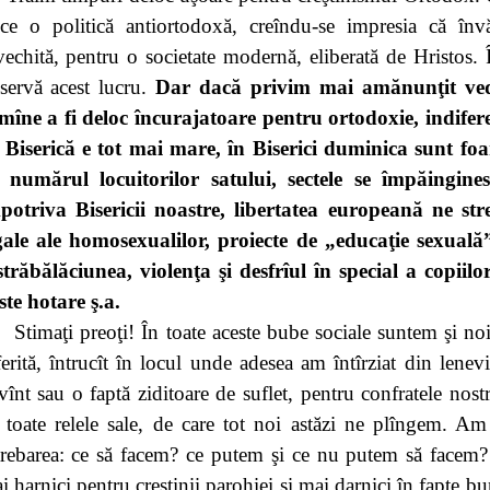
ce o politică antiortodoxă, creîndu-se impresia că învă
vechită, pentru o societate modernă, eliberată de Hristos.
servă acest lucru.
Dar dacă privim mai amănunţit vede
mîne a fi deloc încurajatoare pentru ortodoxie, indiferen
 Biserică e tot mai mare, în Biserici duminica sunt fo
 numărul locuitorilor satului, sectele se împăingin
potriva Bisericii noastre, libertatea europeană ne str
gale ale homosexualilor, proiecte de „educaţie sexuală
străbălăciunea, violenţa şi desfrîul în special a copiilo
ste hotare ş.a.
Stimaţi preoţi! În toate aceste bube sociale suntem şi noi
ferită, întrucît în locul unde adesea am întîrziat din lenev
vînt sau o faptă ziditoare de suflet, pentru confratele nostr
 toate relele sale, de care tot noi astăzi ne plîngem. A
trebarea
:
ce să facem
? ce putem şi ce nu putem să facem?
i harnici pentru creştinii parohiei şi mai darnici în fapte bu