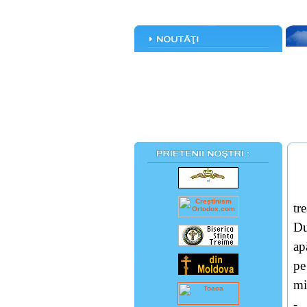
tr
Du
ap
pe
mi
-