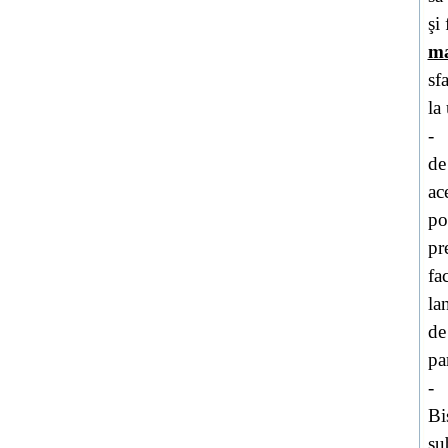
şi
ma
sf
la
-
de
ac
po
pr
fa
la
de
pa
-
Bi
su