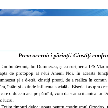
Preacucernici p
ărinţi! Cinstiţi confra
Din bunăvoinţa lui Dumnezeu, şi cu susţinerea ÎPS Vladim
eapta de protopop al r-lui Anenii Noi. În această funcţi
mnezeu şi a d-stră, cinstiţi preoţi, de a realiza în comun 
ăra, întări şi extinde influenţa socială a Bisericii asupra cre
 care o ducem aici pe pămînt, vom da seama înaintea lui Du
c lucru.
Trăim timpuri deloc uşoare pentru creştinismul Ortodox. 