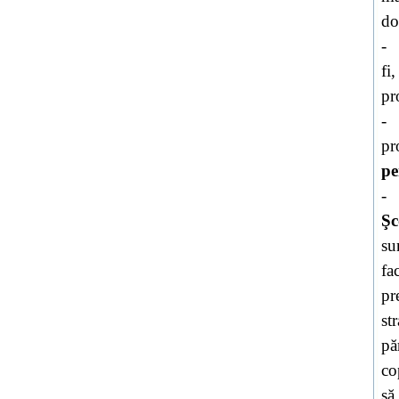
do
-
fi
pr
-
pr
pe
-
Şc
su
fa
pr
st
pă
co
să