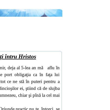
ţi întru Hristos
ir, deja al 5-lea an mă
aflu în
e port obligaţia ca în faţa lui
tot ce ne stă în puteri pentru a
dincioşilor ei, ştiind că de slujba
mnezeu, chiar şi pînă la cel mai
Oriunde practic nu te
întorci, se