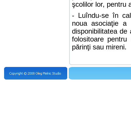
şcolilor lor, pentru
- Lu
î
ndu-se
î
n ca
noua asociaţie
a t
disponibilitatea de a
folositoare pentru 
părinţi sau mireni.