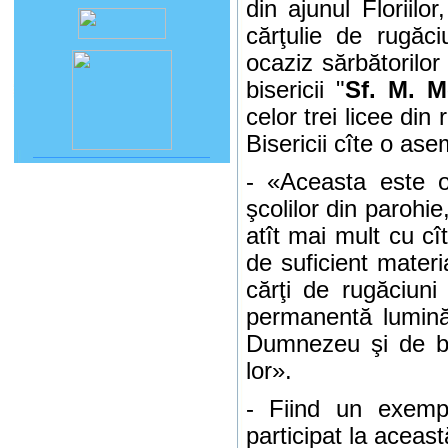
din ajunul Floriilo
cărţulie de rugăci
ocaziz sărbătorilor
bisericii "
Sf. M. M
celor trei licee din
Bisericii cîte o ase
- «Aceasta este o
şcolilor din parohi
atît mai mult cu cî
de suficient materi
c
ărţi de rugăci
uni
permanent
ă lumină
Dumnezeu şi de bi
lor
».
- Fiind un exem
participat la aceas