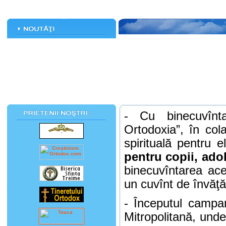
- Cu binecuv
î
nt
Ortodoxia”,
î
n col
spirituală pentru el
pentru copii, ado
binecuvîntarea ace
un cuv
î
nt de
î
nvăţă
-
Î
nceputul campani
Mitropolitană, unde 